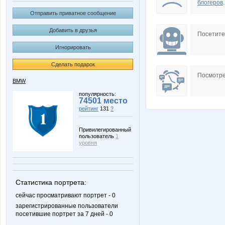
блогеров
.
Отправить приватное сообщение
Добавить в друзья
Посетит
Игнорировать
Сделать подарок
Посмотре
BMW
популярность:
74501 место
рейтинг
131
?
Привилегированный
пользователь
1
уровня
Статистика портрета:
сейчас просматривают портрет - 0
зарегистрированные пользователи
посетившие портрет за 7 дней - 0