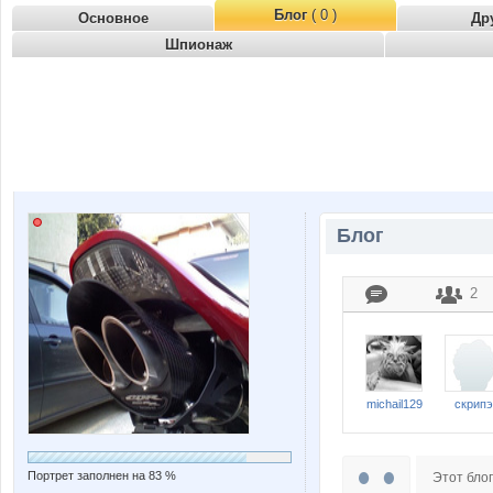
Блог
( 0 )
Основное
Др
Шпионаж
Блог
2
michail129
скрипэ
Портрет заполнен на 83 %
Этот блог